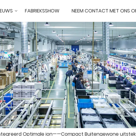
IEUWS
FABRIEKSSHOW
NEEM CONTACT MET ONS O
ntegreerd Optimale ion——Compact Buitengewone uitstek