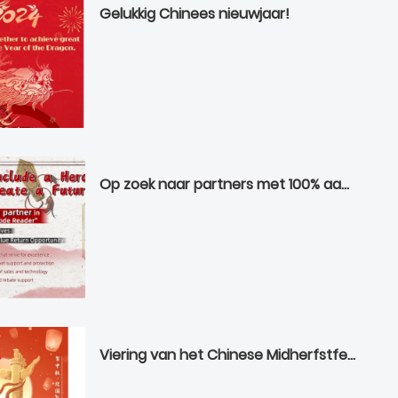
Gelukkig Chinees nieuwjaar!
Op zoek naar partners met 100% aankoopwaarde-retourmogelijkheid
Viering van het Chinese Midherfstfestival en de nationale feestdag！