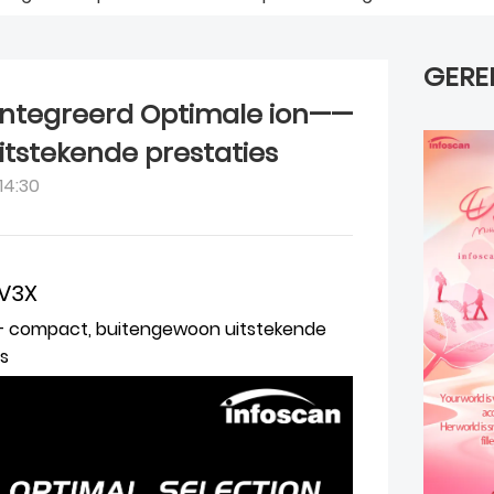
GERE
ïntegreerd Optimale ion——
tstekende prestaties
14:30
FV3X
 – compact, buitengewoon uitstekende
s