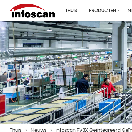
THUIS
PRODUCTEN
N
Thuis
>
Nieuws
>
infoscan FV3X Geïntegreerd Geï