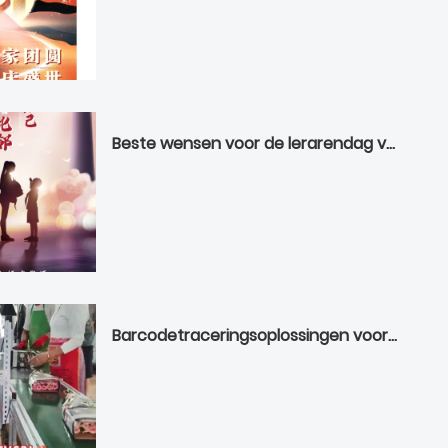
Beste wensen voor de lerarendag van Bilin Intelligence
Barcodetraceringsoplossingen voor productie | infoscan Vast gemonteerde lezer