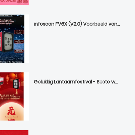
infoscan FV6X (V2.0) Voorbeeld van productrelease
Gelukkig Lantaarnfestival - Beste wensen van Bilin Intelligece